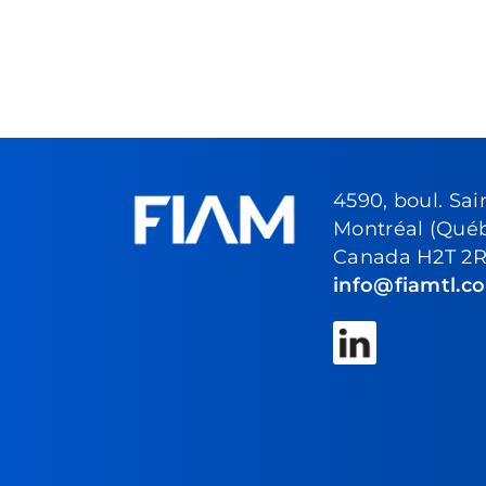
4590, boul. Sai
Montréal (Qué
Canada H2T 2
info@fiamtl.c