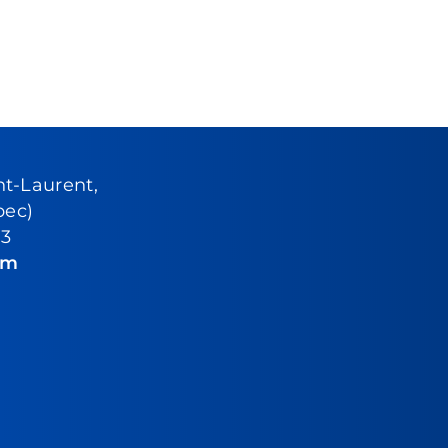
nt-Laurent,
bec)
R3
om